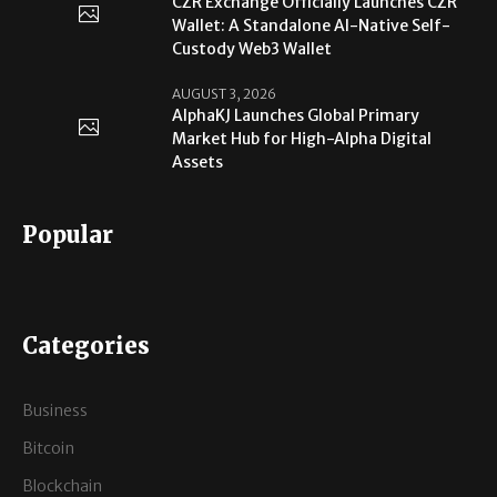
CZR Exchange Officially Launches CZR
Wallet: A Standalone AI-Native Self-
Custody Web3 Wallet
AUGUST 3, 2026
AlphaKJ Launches Global Primary
Market Hub for High-Alpha Digital
Assets
Popular
Categories
Business
Bitcoin
Blockchain